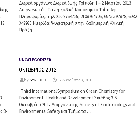
Δωρεά οργάνων: Δωρεά ζωής Τρίπολη 1 – 2 Μαρτίου 2013
ίκης
Διοργανωτής: Παναρκαδικό Νοσοκομείο Τρίπολης
Σ
Πληροφορίες: τηλ. 210 8764725, 2108764705, 6945 597848, 6932
013
342935 Ημερίδα: Ψυχιατρική στην Καθημερινή Κλινική
Πράξη …
UNCATEGORIZED
ΟΚΤΩΒΡΙΟΣ 2012
by
SYNEDRIO
7 Αυγούστου, 2013
Third International Symposium on Green Chemistry for
3
Environment, Health and Development Σκιάθος 3-5
ο
Οκτωβρίου 2012 Διοργανωτής: Society of Ecotoxicology and
ς 8-
Environmental Safety και Τμήματα …