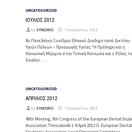
UNCATEGORIZED
ΙΟΥΛΙΟΣ 2012
by
SYNEDRIO
7 Αυγούστου, 2013
8ο Πανελλήνιο Συνέδριο Εθνικού Διαδημοτικού Δικτύου
Υγιών Πόλεων – Προαγωγής Υγείας “Η Πρόληψη και η
Κοινωνική Μέριμνα στην Τοπική Κοινωνία και ο Ρόλος τ
Ενιαίου …
UNCATEGORIZED
ΑΠΡΙΛΙΟΣ 2012
by
SYNEDRIO
7 Αυγούστου, 2013
49th Meeting, 9th Congress of the European Dental Stud
Association Thessaloniki 1-8 April 2012 Ο: European Dental
Students’ Association, Local Organizing Committee