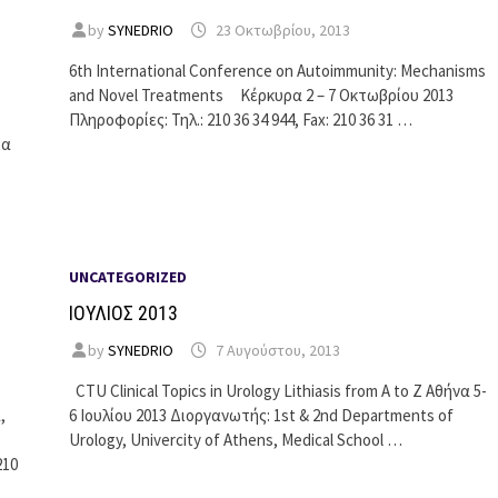
by
SYNEDRIO
23 Οκτωβρίου, 2013
6th International Conference on Autoimmunity: Mechanisms
and Novel Treatments Κέρκυρα 2 – 7 Οκτωβρίου 2013
Πληροφορίες: Τηλ.: 210 36 34 944, Fax: 210 36 31 …
ία
UNCATEGORIZED
ΙΟΥΛΙΟΣ 2013
by
SYNEDRIO
7 Αυγούστου, 2013
CTU Clinical Topics in Urology Lithiasis from A to Z Αθήνα 5-
,
6 Ιουλίου 2013 Διοργανωτής: 1st & 2nd Departments of
Urology, Univercity of Athens, Medical School …
210