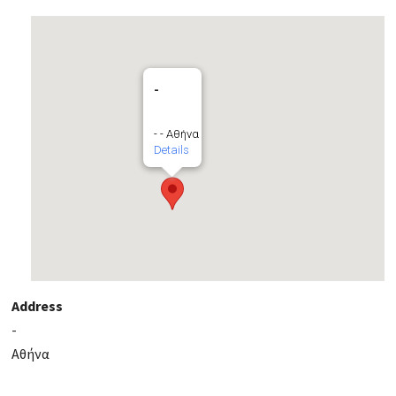
-
- - Αθήνα
Details
Address
-
Αθήνα