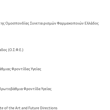
 της Ομοσπονδίας Συνεταιρισμών Φαρμακοποιών Ελλάδος
ος (Ο.Σ.Φ.Ε.)
θμιας Φροντίδας Υγείας
 Πρωτοβάθμια Φροντίδα Υγείας
e of the Art and Future Directions