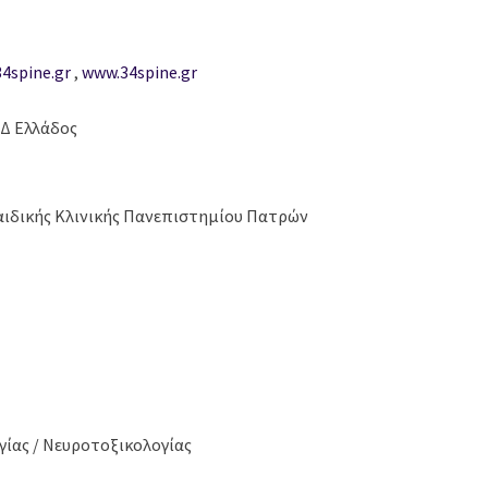
4spine.gr
,
www.34spine.gr
Δ Ελλάδος
αιδικής Κλινικής Πανεπιστημίου Πατρών
ίας / Νευροτοξικολογίας