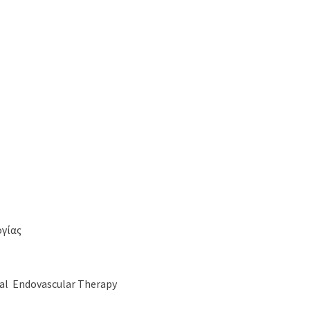
ογίας
ral Endovascular Therapy