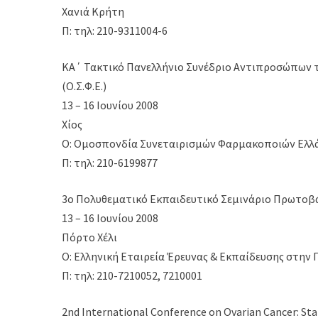
Χανιά Κρήτη
Π: τηλ: 210-9311004-6
ΚΑ΄ Τακτικό Πανελλήνιο Συνέδριο Αντιπροσώπων
(Ο.Σ.Φ.Ε.)
13 – 16 Ιουνίου 2008
Χίος
Ο: Ομοσπονδία Συνεταιρισμών Φαρμακοποιών Ελλάδ
Π: τηλ: 210-6199877
3ο Πολυθεματικό Εκπαιδευτικό Σεμινάριο Πρωτοβά
13 – 16 Ιουνίου 2008
Πόρτο Χέλι
Ο: Ελληνική Εταιρεία Έρευνας & Εκπαίδευσης στην
Π: τηλ: 210-7210052, 7210001
2nd International Conference on Ovarian Cancer: Stat