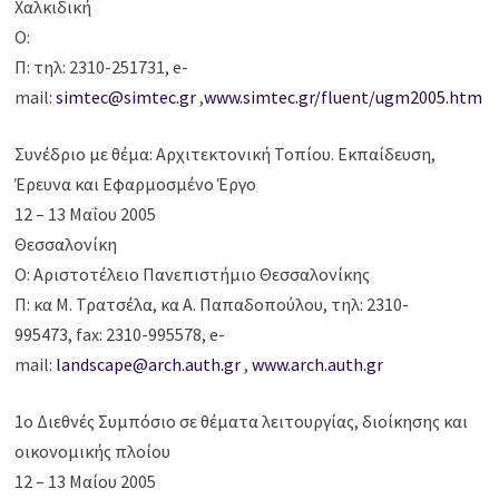
Χαλκιδική
Ο:
Π: τηλ: 2310-251731, e-
mail:
simtec@simtec.gr
,
www.simtec.gr/fluent/ugm2005.htm
Συνέδριο με θέμα: Αρχιτεκτονική Τοπίου. Εκπαίδευση,
Έρευνα και Εφαρμοσμένο Έργο
12 – 13 Μαΐου 2005
Θεσσαλονίκη
Ο: Αριστοτέλειο Πανεπιστήμιο Θεσσαλονίκης
Π: κα Μ. Τρατσέλα, κα Α. Παπαδοπούλου, τηλ: 2310-
995473, fax: 2310-995578, e-
mail:
landscape@arch.auth.gr
,
www.arch.auth.gr
1ο Διεθνές Συμπόσιο σε θέματα λειτουργίας, διοίκησης και
οικονομικής πλοίου
12 – 13 Μαίου 2005