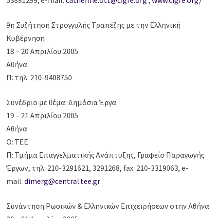
53891299, e-mail:
catherine.ott@cigre.org
,
www.cigre.org/
9η Συζήτηση Στρογγυλής Τραπέζης με την Ελληνική
Κυβέρνηση
18 – 20 Απριλίου 2005
Αθήνα
Π: τηλ: 210-9408750
Συνέδριο με θέμα: Δημόσια Έργα
19 – 21 Απριλίου 2005
Αθήνα
Ο: ΤΕΕ
Π: Τμήμα Επαγγελματικής Ανάπτυξης, Γραφείο Παραγωγής
Έργων, τηλ: 210-3291621, 3291268, fax: 210-3319063, e-
mail:
dimerg@central.tee.gr
Συνάντηση Ρωσικών & Ελληνικών Επιχειρήσεων στην Αθήνα