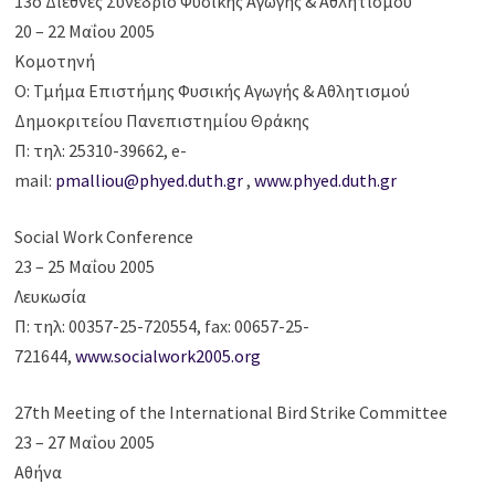
13ο Διεθνές Συνέδριο Φυσικής Αγωγής & Αθλητισμού
20 – 22 Μαΐου 2005
Κομοτηνή
Ο: Τμήμα Επιστήμης Φυσικής Αγωγής & Αθλητισμού
Δημοκριτείου Πανεπιστημίου Θράκης
Π: τηλ: 25310-39662, e-
mail:
pmalliou@phyed.duth.gr
,
www.phyed.duth.gr
Social Work Conference
23 – 25 Μαΐου 2005
Λευκωσία
Π: τηλ: 00357-25-720554, fax: 00657-25-
721644,
www.socialwork2005.org
27th Meeting of the International Bird Strike Committee
23 – 27 Μαΐου 2005
Αθήνα