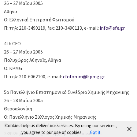
26 – 27 Μαΐου 2005
Αθήνα
Ο: Ελληνική Επιτροπή Φωτισμού
Π: τηλ: 210-3490119, fax: 210-3490113, e-mail:
info@efe.gr
4th CFO
26 – 27 Μαΐου 2005
Πολυχώρος Αθηναϊς, Αθήνα
Ο: KPMG
Π: τηλ: 210-6062100, e-mail:
cfoforum@kpmg.gr
5ο Πανελλήνιο Επιστημονικό Συνέδριο Χημικής Μηχανικής
26 – 28 Μαΐου 2005
Θεσσαλονίκη
Ο: Πανελλήνιο Σύλλογος Χημικής Μηχανικής
Π: τηλ: 2310-244987, fax: 2310-
Cookies help us deliver our services. By using our services,
you agree to our use of cookies.
Got it
239926,
www.cheng.auth.gr/5pesxm/index.html