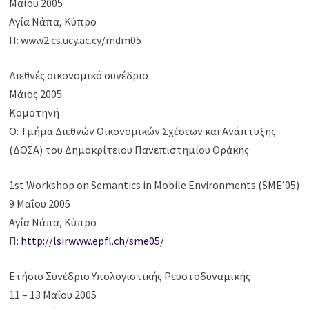
Μαΐου 2005
Αγία Νάπα, Κύπρο
Π: www2.cs.ucy.ac.cy/mdm05
Διεθνές οικονομικό συνέδριο
Μάιος 2005
Κομοτηνή
Ο: Τμήμα Διεθνών Οικονομικών Σχέσεων και Ανάπτυξης
(ΔΟΣΑ) του Δημοκρίτειου Πανεπιστημίου Θράκης
1st Workshop on Semantics in Mobile Environments (SME’05)
9 Μαΐου 2005
Αγία Νάπα, Κύπρο
Π:
http://lsirwww.epfl.ch/sme05/
Ετήσιο Συνέδριο Υπολογιστικής Ρευστοδυναμικής
11 – 13 Μαΐου 2005