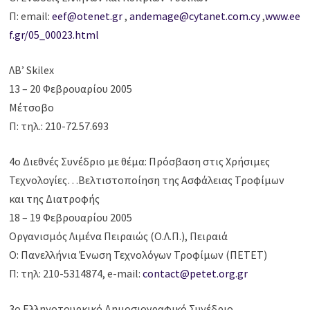
Π: email:
eef@otenet.gr
,
andemage@cytanet.com.cy
,
www.ee
f.gr/05_00023.html
ΛΒ’ Skilex
13 – 20 Φεβρουαρίου 2005
Μέτσοβο
Π: τηλ.: 210-72.57.693
4ο Διεθνές Συνέδριο με θέμα: Πρόσβαση στις Χρήσιμες
Τεχνολογίες…Βελτιστοποίηση της Ασφάλειας Τροφίμων
και της Διατροφής
18 – 19 Φεβρουαρίου 2005
Οργανισμός Λιμένα Πειραιώς (Ο.Λ.Π.), Πειραιά
Ο: Πανελλήνια Ένωση Τεχνολόγων Τροφίμων (ΠΕΤΕΤ)
Π: τηλ: 210-5314874, e-mail:
contact@petet.org.gr
3ο Ελληνοτουρκικό Δημοσιογραφικό Συνέδριο