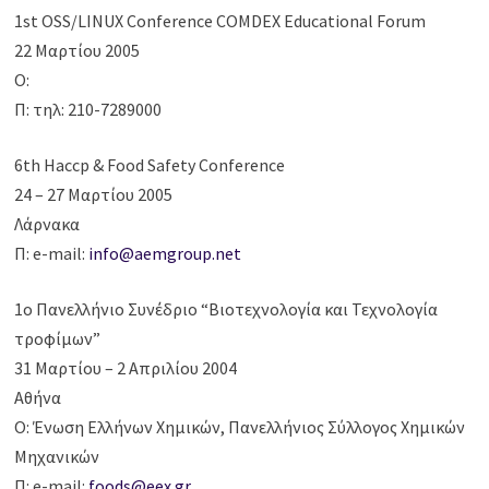
1st OSS/LINUX Conference COMDEX Educational Forum
22 Μαρτίου 2005
O:
Π: τηλ: 210-7289000
6th Haccp & Food Safety Conference
24 – 27 Μαρτίου 2005
Λάρνακα
Π: e-mail:
info@aemgroup.net
1ο Πανελλήνιο Συνέδριο “Βιοτεχνολογία και Τεχνολογία
τροφίμων”
31 Μαρτίου – 2 Απριλίου 2004
Αθήνα
Ο: Ένωση Ελλήνων Χημικών, Πανελλήνιος Σύλλογος Χημικών
Μηχανικών
Π: e-mail:
foods@eex.gr