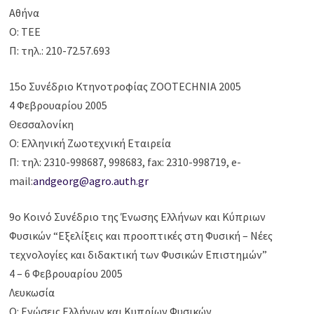
Αθήνα
Ο: ΤΕΕ
Π: τηλ.: 210-72.57.693
15ο Συνέδριο Κτηνοτροφίας ZOOTECHNIA 2005
4 Φεβρουαρίου 2005
Θεσσαλονίκη
Ο: Ελληνική Ζωοτεχνική Εταιρεία
Π: τηλ: 2310-998687, 998683, fax: 2310-998719, e-
mail:
andgeorg@agro.auth.gr
9o Κοινό Συνέδριο της Ένωσης Ελλήνων και Κύπριων
Φυσικών “Εξελίξεις και προοπτικές στη Φυσική – Νέες
τεχνολογίες και διδακτική των Φυσικών Επιστημών”
4 – 6 Φεβρουαρίου 2005
Λευκωσία
Ο: Ενώσεις Ελλήνων και Κυπρίων Φυσικών