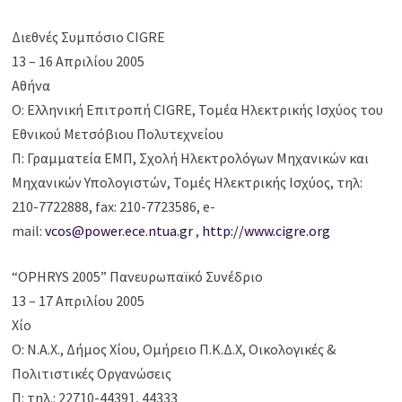
Διεθνές Συμπόσιο CIGRE
13 – 16 Απριλίου 2005
Αθήνα
Ο: Ελληνική Επιτροπή CIGRE, Τομέα Ηλεκτρικής Ισχύος του
Εθνικού Μετσόβιου Πολυτεχνείου
Π: Γραμματεία ΕΜΠ, Σχολή Ηλεκτρολόγων Μηχανικών και
Μηχανικών Υπολογιστών, Τομές Ηλεκτρικής Ισχύος, τηλ:
210-7722888, fax: 210-7723586, e-
mail:
vcos@power.ece.ntua.gr
,
http://www.cigre.org
“OPHRYS 2005” Πανευρωπαϊκό Συνέδριο
13 – 17 Απριλίου 2005
Χίο
Ο: Ν.Α.Χ., Δήμος Χίου, Ομήρειο Π.Κ.Δ.Χ, Οικολογικές &
Πολιτιστικές Οργανώσεις
Π: τηλ.: 22710-44391, 44333