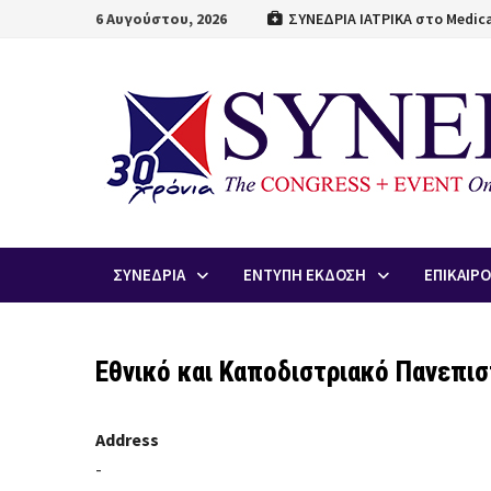
Skip
6 Αυγούστου, 2026
ΣΥΝΕΔΡΙΑ ΙΑΤΡΙΚΑ στο Medica
to
content
ΣΥΝΕΔΡΙΑ
ΕΝΤΥΠΗ ΕΚΔΟΣΗ
ΕΠΙΚΑΙΡ
Εθνικό και Καποδιστριακό Πανεπι
Address
-