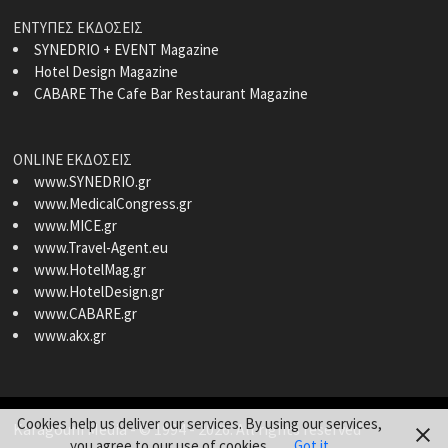
ΕΝΤΥΠΕΣ ΕΚΔΟΣΕΙΣ
SYNEDRIO + EVENT Magazine
Hotel Design Magazine
CABARE The Cafe Bar Restaurant Magazine
ONLINE ΕΚΔΟΣΕΙΣ
www.SYNEDRIO.gr
www.MedicalCongress.gr
www.MICE.gr
www.Travel-Agent.eu
www.HotelMag.gr
www.HotelDesign.gr
www.CABARE.gr
www.akx.gr
Cookies help us deliver our services. By using our services,
Karagouni Media
- © 1994 - 2026. All rights reserved
you agree to our use of cookies.
Got it