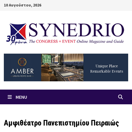
Skip
10 Αυγούστου, 2026
to
content
MENU
Αμφιθέατρο Πανεπιστημίου Πειραιώς