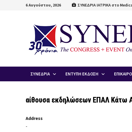
Skip
6 Αυγούστου, 2026
ΣΥΝΕΔΡΙΑ ΙΑΤΡΙΚΑ στο Medica
to
content
ΣΥΝΕΔΡΙΑ
ΕΝΤΥΠΗ ΕΚΔΟΣΗ
ΕΠΙΚΑΙΡ
αίθουσα εκδηλώσεων ΕΠΑΛ Κάτω 
Address
-