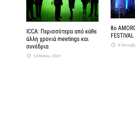
8ο AMOR
ICCA: Περισσότερα από κάθε
FESTIVAL
άλλη χρονιά meetings και
8 Οκτωβρ
συνέδρια
14 Μαΐου, 2019