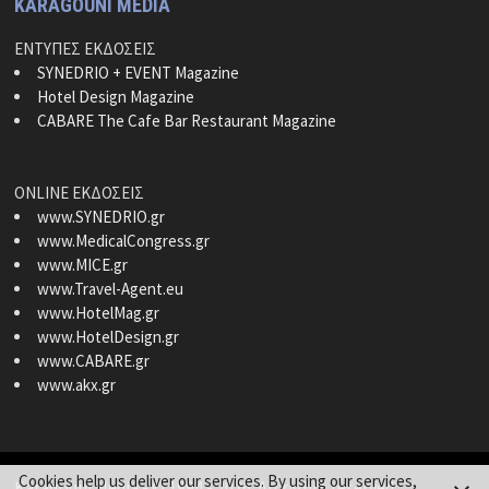
KARAGOUNI MEDIA
ΕΝΤΥΠΕΣ ΕΚΔΟΣΕΙΣ
SYNEDRIO + EVENT Magazine
Hotel Design Magazine
CABARE The Cafe Bar Restaurant Magazine
ONLINE ΕΚΔΟΣΕΙΣ
www.SYNEDRIO.gr
www.MedicalCongress.gr
www.MICE.gr
www.Travel-Agent.eu
www.HotelMag.gr
www.HotelDesign.gr
www.CABARE.gr
www.akx.gr
Cookies help us deliver our services. By using our services,
Karagouni Media
- © 1994 - 2026. All rights reserved