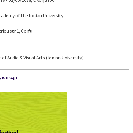
18 - 02/06/2018, Ολοήμερο
cademy of the Ionian University
iou str 1, Corfu
of Audio & Visual Arts (Ionian University)
@ionio.gr