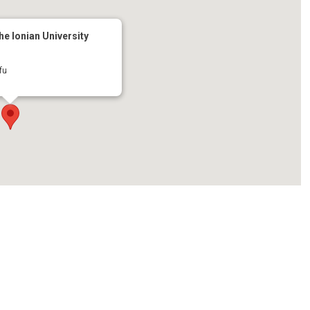
e Ionian University
fu