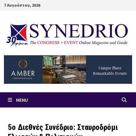
Skip
7 Αυγούστου, 2026
to
content
MENU
5ο Διεθνές Συνέδριο: Σταυροδρόμι