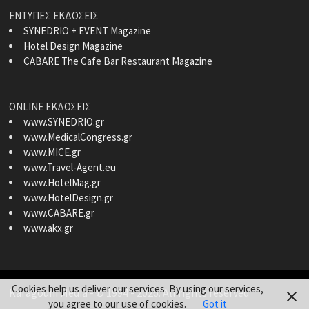
ΕΝΤΥΠΕΣ ΕΚΔΟΣΕΙΣ
SYNEDRIO + EVENT Magazine
Hotel Design Magazine
CABARE The Cafe Bar Restaurant Magazine
ONLINE ΕΚΔΟΣΕΙΣ
www.SYNEDRIO.gr
www.MedicalCongress.gr
www.MICE.gr
www.Travel-Agent.eu
www.HotelMag.gr
www.HotelDesign.gr
www.CABARE.gr
www.akx.gr
Cookies help us deliver our services. By using our services,
Karagouni Media
- © 1994 - 2026. All rights reserved
you agree to our use of cookies.
Got it