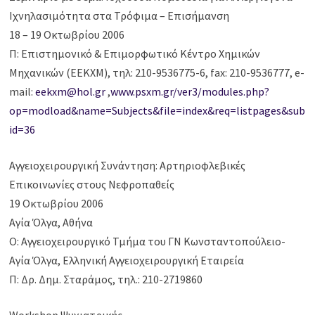
Ιχνηλασιμότητα στα Τρόφιμα – Επισήμανση
18 – 19 Οκτωβρίου 2006
Π: Επιστημονικό & Επιμορφωτικό Κέντρο Χημικών
Μηχανικών (EEΚΧΜ), τηλ: 210-9536775-6, fax: 210-9536777, e-
mail:
eekxm@hol.gr
,
www.psxm.gr/ver3/modules.php?
op=modload&name=Subjects&file=index&req=listpages&sub
id=36
Αγγειοχειρουργική Συνάντηση: Αρτηριοφλεβικές
Επικοινωνίες στους Νεφροπαθείς
19 Οκτωβρίου 2006
Αγία Όλγα, Αθήνα
Ο: Αγγειοχειρουργικό Τμήμα του ΓΝ Κωνσταντοπούλειο-
Αγία Όλγα, Ελληνική Αγγειοχειρουργική Εταιρεία
Π: Δρ. Δημ. Σταράμος, τηλ.: 210-2719860