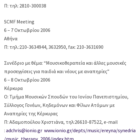
Π: τηλ: 2810-300038
SCMF Meeting
6 – 7 Οκτωβρίου 2006
Αθήνα
Π: τηλ.:210-3634944, 3632950, fax: 210-3631690
Συνέδριο με θέμα: “Μουσικοθεραπεία και άλλες μουσικές
προσεγγίσεις για παιδιά και νέους με αναπηρίες”
6 – 8 Οκτωβρίου 2006
Κέρκυρα
O: Τμήμα Μουσικών Σπουδών του Ιονίου Πανεπιστημίου,
Σύλλογος Γονέων, Κηδεμόνων και Φίλων Ατόμων με
Αναπηρίες της Κέρκυρας
Π: Αδαμοπούλου Χριστιάνα, τηλ:26610-87522, e-mail
:
adchris@ionio.gr
www.ionio.gr/depts/music/ereyna/synedria
/music_therapy_2006/index.htm