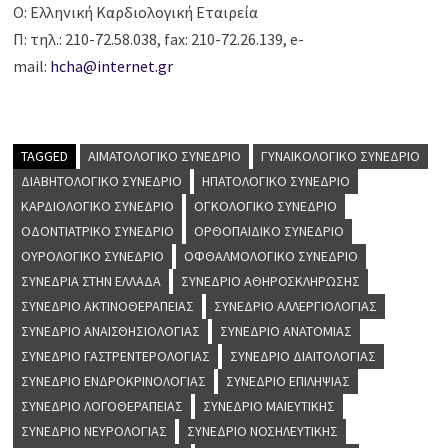
Ο: Ελληνική Καρδιολογική Εταιρεία
Π: τηλ.: 210-72.58.038, fax: 210-72.26.139, e-
mail:
hcha@internet.gr
TAGGED
ΑΙΜΑΤΟΛΟΓΙΚΌ ΣΥΝΈΔΡΙΟ
ΓΥΝΑΙΚΟΛΟΓΙΚΌ ΣΥΝΈΔΡΙΟ
ΔΙΑΒΗΤΟΛΟΓΙΚΌ ΣΥΝΈΔΡΙΟ
ΗΠΑΤΟΛΟΓΙΚΌ ΣΥΝΈΔΡΙΟ
ΚΑΡΔΙΟΛΟΓΙΚΌ ΣΥΝΈΔΡΙΟ
ΟΓΚΟΛΟΓΙΚΌ ΣΥΝΈΔΡΙΟ
ΟΔΟΝΤΙΑΤΡΙΚΌ ΣΥΝΈΔΡΙΟ
ΟΡΘΟΠΑΙΔΙΚΌ ΣΥΝΈΔΡΙΟ
ΟΥΡΟΛΟΓΙΚΌ ΣΥΝΈΔΡΙΟ
ΟΦΘΑΛΜΟΛΟΓΙΚΌ ΣΥΝΈΔΡΙΟ
ΣΥΝΈΔΡΙΑ ΣΤΗΝ ΕΛΛΆΔΑ
ΣΥΝΈΔΡΙΟ ΑΘΗΡΟΣΚΛΉΡΩΣΗΣ
ΣΥΝΈΔΡΙΟ ΑΚΤΙΝΟΘΕΡΑΠΕΊΑΣ
ΣΥΝΈΔΡΙΟ ΑΛΛΕΡΓΙΟΛΟΓΊΑΣ
ΣΥΝΈΔΡΙΟ ΑΝΑΙΣΘΗΣΙΟΛΟΓΊΑΣ
ΣΥΝΈΔΡΙΟ ΑΝΑΤΟΜΊΑΣ
ΣΥΝΈΔΡΙΟ ΓΑΣΤΡΕΝΤΕΡΟΛΟΓΊΑΣ
ΣΥΝΈΔΡΙΟ ΔΙΑΙΤΟΛΟΓΊΑΣ
ΣΥΝΈΔΡΙΟ ΕΝΔΡΟΚΡΙΝΟΛΟΓΊΑΣ
ΣΥΝΈΔΡΙΟ ΕΠΙΛΗΨΊΑΣ
ΣΥΝΈΔΡΙΟ ΛΟΓΟΘΕΡΑΠΕΊΑΣ
ΣΥΝΈΔΡΙΟ ΜΑΙΕΥΤΙΚΉΣ
ΣΥΝΈΔΡΙΟ ΝΕΥΡΟΛΟΓΊΑΣ
ΣΥΝΈΔΡΙΟ ΝΟΣΗΛΕΥΤΙΚΉΣ