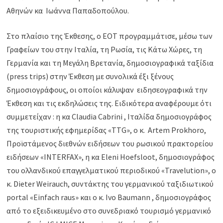
Αθηνών κα Ιωάννα Παπαδοπούλου.
Στο πλαίσιο της Έκθεσης, ο ΕΟΤ προγραμμάτισε, μέσω των
Γραφείων του στην Ιταλία, τη Ρωσία, τις Κάτω Χώρες, τη
Γερμανία και τη Μεγάλη Βρετανία, δημοσιογραφικά ταξίδια
(press trips) στην Έκθεση με συνολικά έξι ξένους
δημοσιογράφους, οι οποίοι κάλυψαν ειδησεογραφικά την
Έκθεση και τις εκδηλώσεις της. Ειδικότερα αναφέρουμε ότι
συμμετείχαν : η κα Claudia Cabrini , Ιταλίδα δημοσιογράφος
της τουριστικής εφημερίδας «TTG», ο κ. Artem Prokhoro,
Προϊστάμενος διεθνών ειδήσεων του ρωσικού πρακτορείου
ειδήσεων «INTERFAX», η κα Eleni Hoefsloot, δημοσιογράφος
του ολλανδικού επαγγελματικού περιοδικού «Travelution», ο
κ. Dieter Weirauch, συντάκτης του γερμανικού ταξιδιωτικού
portal «Einfach raus» και ο κ. Ivo Baumann , δημοσιογράφος
από το εξειδικευμένο στο συνεδριακό τουρισμό γερμανικό