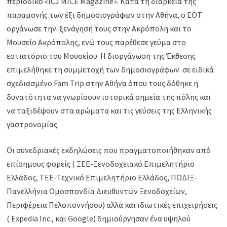
περιοδικό «ICJ MICE Magazine». Κατά τη διάρκεια της
παραμονής των έξι δημοσιογράφων στην Αθήνα, ο ΕΟΤ
οργάνωσε την ξενάγησή τους στην Ακρόπολη και το
Μουσείο Ακρόπολης, ενώ τους παρέθεσε γεύμα στο
εστιατόριο του Μουσείου. Η διοργάνωση της Έκθεσης
επιμελήθηκε τη συμμετοχή των δημοσιογράφων σε ειδικά
σχεδιασμένο Fam Trip στην Αθήνα όπου τους δόθηκε η
δυνατότητα να γνωρίσουν ιστορικά σημεία της πόλης και
να ταξιδέψουν στα αρώματα και τις γεύσεις της Ελληνικής
γαστρονομίας.
Οι συνεδριακές εκδηλώσεις που πραγματοποιήθηκαν από
επίσημους φορείς ( ΞΕΕ-Ξενοδοχειακό Επιμελητήριο
Ελλάδος, ΤΕΕ-Τεχνικό Επιμελητήριο Ελλάδος, ΠΟΔΙΞ-
Πανελλήνια Ομοσπονδία Διευθυντών Ξενοδοχείων,
Περιφέρεια Πελοποννήσου) αλλά και ιδιωτικές επιχειρήσεις
( Expedia Inc., και Google) δημιούργησαν ένα υψηλού