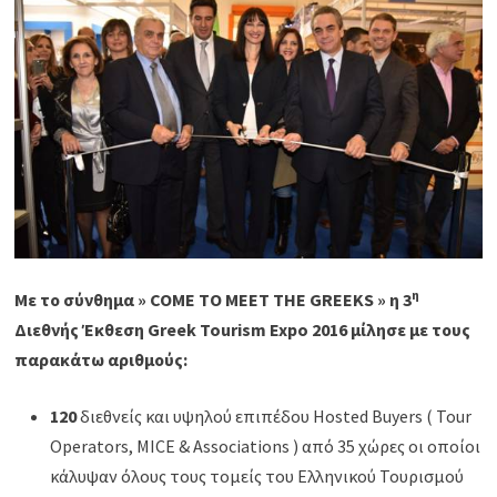
η
M
ε το σύνθημα »
COME
TO
MEET
THE
GREEKS
» η 3
Διεθνής Έκθεση
Greek
Tourism
Expo
2016 μίλησε με τους
παρακάτω αριθμούς:
120
διεθνείς και υψηλού επιπέδου Hosted Buyers ( Tour
Operators, MICE & Associations ) από 35 χώρες οι οποίοι
κάλυψαν όλους τους τομείς του Ελληνικού Τουρισμού