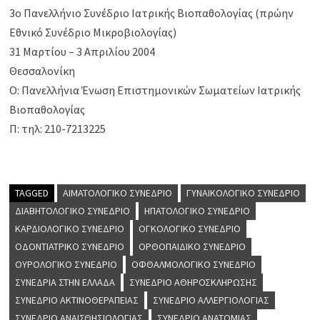
3ο Πανελλήνιο Συνέδριο Ιατρικής Βιοπαθολογίας (πρώην
Εθνικό Συνέδριο Μικροβιολογίας)
31 Μαρτίου – 3 Απριλίου 2004
Θεσσαλονίκη
Ο: Πανελλήνια Ένωση Επιστημονικών Σωματείων Ιατρικής
Βιοπαθολογίας
Π: τηλ: 210-7213225
TAGGED
ΑΙΜΑΤΟΛΟΓΙΚΌ ΣΥΝΈΔΡΙΟ
ΓΥΝΑΙΚΟΛΟΓΙΚΌ ΣΥΝΈΔΡΙΟ
ΔΙΑΒΗΤΟΛΟΓΙΚΌ ΣΥΝΈΔΡΙΟ
ΗΠΑΤΟΛΟΓΙΚΌ ΣΥΝΈΔΡΙΟ
ΚΑΡΔΙΟΛΟΓΙΚΌ ΣΥΝΈΔΡΙΟ
ΟΓΚΟΛΟΓΙΚΌ ΣΥΝΈΔΡΙΟ
ΟΔΟΝΤΙΑΤΡΙΚΌ ΣΥΝΈΔΡΙΟ
ΟΡΘΟΠΑΙΔΙΚΌ ΣΥΝΈΔΡΙΟ
ΟΥΡΟΛΟΓΙΚΌ ΣΥΝΈΔΡΙΟ
ΟΦΘΑΛΜΟΛΟΓΙΚΌ ΣΥΝΈΔΡΙΟ
ΣΥΝΈΔΡΙΑ ΣΤΗΝ ΕΛΛΆΔΑ
ΣΥΝΈΔΡΙΟ ΑΘΗΡΟΣΚΛΉΡΩΣΗΣ
ΣΥΝΈΔΡΙΟ ΑΚΤΙΝΟΘΕΡΑΠΕΊΑΣ
ΣΥΝΈΔΡΙΟ ΑΛΛΕΡΓΙΟΛΟΓΊΑΣ
ΣΥΝΈΔΡΙΟ ΑΝΑΙΣΘΗΣΙΟΛΟΓΊΑΣ
ΣΥΝΈΔΡΙΟ ΑΝΑΤΟΜΊΑΣ