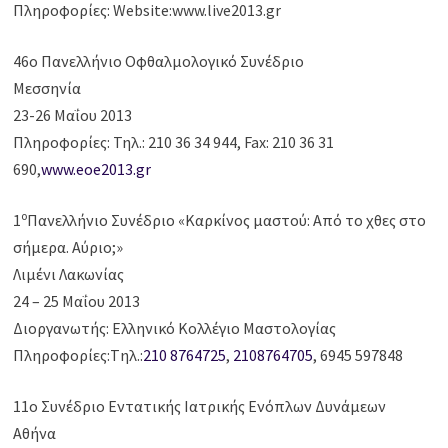
Πληροφορίες: Website:www.live2013.gr
46o Πανελλήνιο Οφθαλμολογικό Συνέδριο
Μεσσηνία
23-26 Μαΐου 2013
Πληροφορίες: Τηλ.: 210 36 34 944, Fax: 210 36 31
690,
www.eoe2013.gr
ο
1
Πανελλήνιο Συνέδριο «Καρκίνος μαστού: Από το χθες στο
σήμερα. Αύριο;»
Λιμένι Λακωνίας
24 – 25 Μαΐου 2013
Διοργανωτής: Ελληνικό Κολλέγιο Μαστολογίας
Πληροφορίες:Tηλ.:
210 8764725
,
2108764705
, 6945 597848
11ο Συνέδριο Εντατικής Ιατρικής Ενόπλων Δυνάμεων
Αθήνα