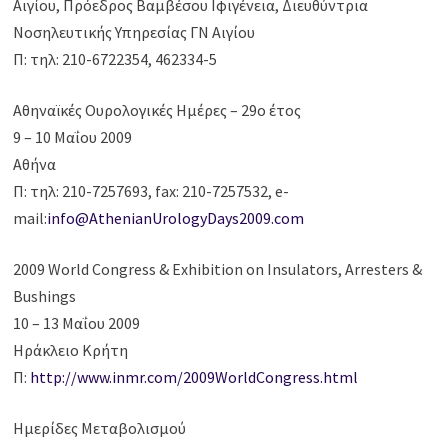
Αιγίου, Πρόεδρος Βαμβέσου Ιφιγένεια, Διευθύντρια
Νοσηλευτικής Υπηρεσίας ΓΝ Αιγίου
Π: τηλ: 210-6722354, 462334-5
Αθηναϊκές Ουρολογικές Ημέρες – 29ο έτος
9 – 10 Μαΐου 2009
Αθήνα
Π: τηλ: 210-7257693, fax: 210-7257532, e-
mail:
info@AthenianUrologyDays2009.com
2009 World Congress & Exhibition on Insulators, Arresters &
Bushings
10 – 13 Μαΐου 2009
Ηράκλειο Κρήτη
Π:
http://www.inmr.com/2009WorldCongress.html
Ημερίδες Μεταβολισμού