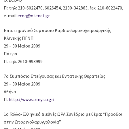
Ο: ECO-Q
Π: τηλ: 210-6022470, 6026454, 2130-342863, fax: 210-6022470,
e-mail:
ecoq@otenet.gr
Επιστημονικό Συμπόσιο Καρδιοθωρακοχειρουργικής
Κλινικής ΠΓΝΠ
29 – 30 Μαίου 2009
Πάτρα
Π: τηλ: 2610-993999
7o Συμπόσιο Επείγουσας και Εντατικής Θεραπείας
29 – 30 Μαίου 2009
Αθήνα
Π:
http://www.armyicu.gr/
1o Γαλλο-Ελληνικό Διεθνές ΩΡΛ Συνέδριο με θέμα: “Πρόοδοι
στην Ωτορινολαρυγγολογία”