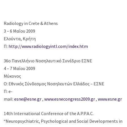
Radiology in Crete & Athens
3 – 6 Μαΐου 2009
Ελούντα, Κρήτη
Π:
http://www.radiologyintl.com/index.htm
36ο Πανελλήνιο Νοσηλευτικό Συνέδριο ΕΣΝΕ
4 – 7 Μαΐου 2009
Μύκονος
Ο: Εθνικός Σύνδεσμος Νοσηλευτών Ελλάδος – ΕΣΝΕ
Π: e-
mail:
esne@esne.gr
,
www.esnecongress2009.gr
,
www.esne.gr
14th International Conference of the A.P.P.A.C.
“Neuropsychiatric, Psychological and Social Developments in