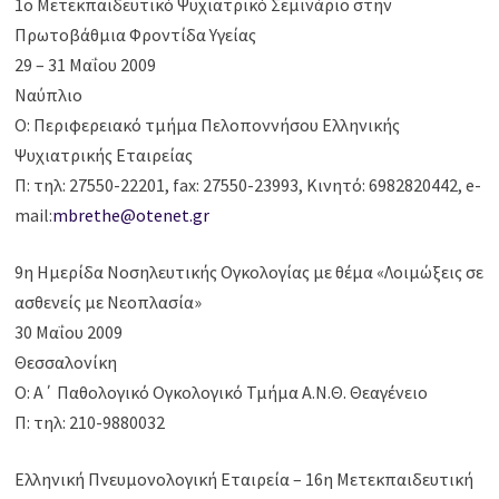
1o Mετεκπαιδευτικό Ψυχιατρικό Σεμινάριο στην
Πρωτοβάθμια Φροντίδα Υγείας
29 – 31 Μαΐου 2009
Ναύπλιο
Ο: Περιφερειακό τμήμα Πελοποννήσου Ελληνικής
Ψυχιατρικής Εταιρείας
Π: τηλ: 27550-22201, fax: 27550-23993, Κινητό: 6982820442, e-
mail:
mbrethe@otenet.gr
9η Ημερίδα Νοσηλευτικής Ογκολογίας με θέμα «Λοιμώξεις σε
ασθενείς με Νεοπλασία»
30 Μαΐου 2009
Θεσσαλονίκη
Ο: Α΄ Παθολογικό Ογκολογικό Τμήμα Α.Ν.Θ. Θεαγένειο
Π: τηλ: 210-9880032
Ελληνική Πνευμονολογική Εταιρεία – 16η Μετεκπαιδευτική