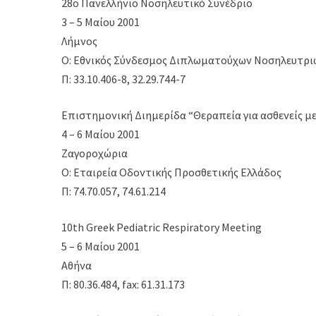
28ο Πανελλήνιο Νοσηλευτικό Συνέδριο
3 – 5 Μαίου 2001
Λήμνος
Ο: Εθνικός Σύνδεσμος Διπλωματούχων Νοσηλευτρι
Π: 33.10.406-8, 32.29.744-7
Επιστημονική Διημερίδα “Θεραπεία για ασθενείς μ
4 – 6 Μαίου 2001
Ζαγοροχώρια
Ο: Εταιρεία Οδοντικής Προσθετικής Ελλάδος
Π: 74.70.057, 74.61.214
10th Greek Pediatric Respiratory Meeting
5 – 6 Μαίου 2001
Αθήνα
Π: 80.36.484, fax: 61.31.173