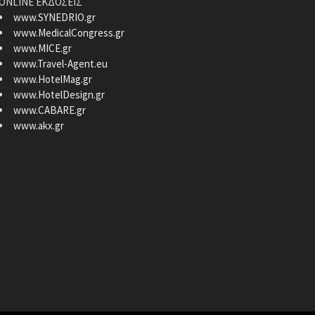
ONLINE ΕΚΔΟΣΕΙΣ
www.SYNEDRIO.gr
www.MedicalCongress.gr
www.MICE.gr
www.Travel-Agent.eu
www.HotelMag.gr
www.HotelDesign.gr
www.CABARE.gr
www.akx.gr