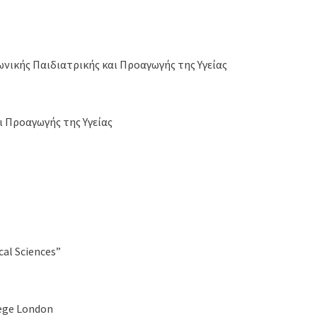
ωνικής Παιδιατρικής και Προαγωγής της Υγείας
ι Προαγωγής της Υγείας
al Sciences”
lege London