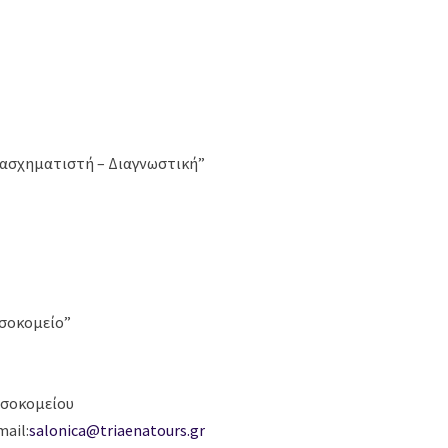
τασχηματιστή – Διαγνωστική”
οσοκομείο”
οσοκομείου
mail:
salonica@triaenatours.gr