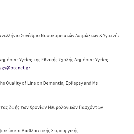
Πανελλήνιο Συνέδριο Νοσοκομειακών Λοιμώξεων & Υγιεινής
Δημόσιας Υγείας της Εθνικής Σχολής Δημόσιας Υγείας
asgs@otenet.gr
he Quality of Line on Dementia, Epilepsy and Ms
τητας Ζωής των Χρονίων Νευρολογικών Πασχόντων
οφακών και Διαθλαστικής Χειρουργικής