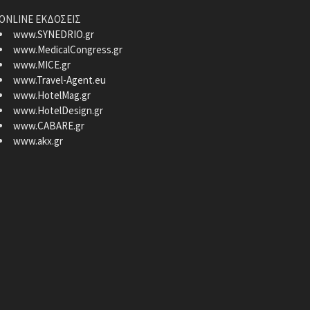
ONLINE ΕΚΔΟΣΕΙΣ
www.SYNEDRIO.gr
www.MedicalCongress.gr
www.MICE.gr
www.Travel-Agent.eu
www.HotelMag.gr
www.HotelDesign.gr
www.CABARE.gr
www.akx.gr