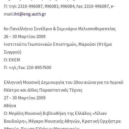
Π: τηλ: 2310-996087, 996083, 996084, fax: 2310-996087, e-
mail:
iht@eng.auth.gr
6ο Πανελλήνιο Συνέδριο & Σεμινάριο Μελισσοθεραπείας
26 – 30 Μαρτίου 2009
Ινστιτούτο Γεωπονικών Επιστημών, Μαρούσι (Κτήμα
Συγγρού)
Ο: ΕΚΕΜ
Π: τηλ./fax: 210-8957600
Ελληνική Μουσική Δημιουργία του 20ου αιώνα για το Λυρικό
Θέατρο και άλλες Παραστατικές Τέχνες
27 – 30 Μαρτίου 2009
Αθήνα
Ο: Μεγάλη Μουσική Βιβλιοθήκη της Ελλάδος «Λίλιαν
Βουδούρη», Μέγαρο Μουσικής Αθηνών, Κρατική Ορχήστρα
Αθηνών, Ένωση Ελλήνων Μουσουργών