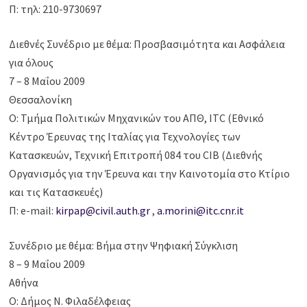
Π: τηλ: 210-9730697
Διεθνές Συνέδριο με θέμα: Προσβασιμότητα και Ασφάλεια
για όλους
7 – 8 Μαΐου 2009
Θεσσαλονίκη
Ο: Τμήμα Πολιτικών Μηχανικών του ΑΠΘ, ITC (Εθνικό
Κέντρο Έρευνας της Ιταλίας για Τεχνολογίες των
Κατασκευών, Τεχνική Επιτροπή 084 του CIB (Διεθνής
Οργανισμός για την Έρευνα και την Καινοτομία στο Κτίριο
και τις Κατασκευές)
Π: e-mail:
kirpap@civil.auth.gr
,
a.morini@itc.cnr.it
Συνέδριο με θέμα: Βήμα στην Ψηφιακή Σύγκλιση
8 – 9 Μαΐου 2009
Αθήνα
Ο: Δήμος Ν. Φιλαδέλφειας