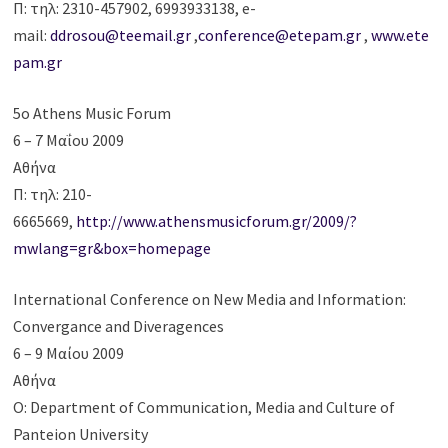
Π: τηλ: 2310-457902, 6993933138, e-
mail:
ddrosou@teemail.gr
,
conference@etepam.gr
,
www.ete
pam.gr
5o Athens Music Forum
6 – 7 Μαΐου 2009
Αθήνα
Π: τηλ: 210-
6665669,
http://www.athensmusicforum.gr/2009/?
mwlang=gr&box=homepage
International Conference on New Media and Information:
Convergance and Diveragences
6 – 9 Μαίου 2009
Αθήνα
Ο: Department of Communication, Media and Culture of
Panteion University