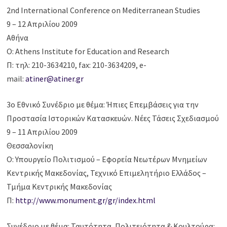
2nd International Conference on Mediterranean Studies
9 – 12 Απριλίου 2009
Αθήνα
Ο: Athens Institute for Education and Research
Π: τηλ: 210-3634210, fax: 210-3634209, e-
mail:
atiner@atiner.gr
3ο Εθνικό Συνέδριο με θέμα: Ήπιες Επεμβάσεις για την
Προστασία Ιστορικών Κατασκευών. Νέες Τάσεις Σχεδιασμού
9 – 11 Απριλίου 2009
Θεσσαλονίκη
Ο: Υπουργείο Πολιτισμού – Εφορεία Νεωτέρων Μνημείων
Κεντρικής Μακεδονίας, Τεχνικό Επιμελητήριο Ελλάδος –
Τμήμα Κεντρικής Μακεδονίας
Π:
http://www.monument.gr/gr/index.html
Συνέδριο με θέμα: Ταυτότητα, Πολιτειότητα & Κουλτούρα: