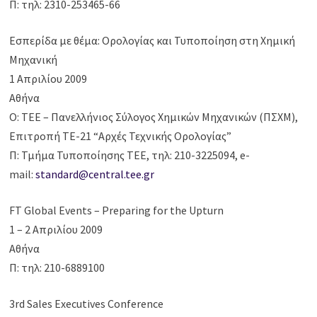
Π: τηλ: 2310-253465-66
Εσπερίδα με θέμα: Ορολογίας και Τυποποίηση στη Χημική
Μηχανική
1 Απριλίου 2009
Αθήνα
Ο: ΤΕΕ – Πανελλήνιος Σύλογος Χημικών Μηχανικών (ΠΣΧΜ),
Επιτροπή ΤΕ-21 “Αρχές Τεχνικής Ορολογίας”
Π: Τμήμα Τυποποίησης ΤΕΕ, τηλ: 210-3225094, e-
mail:
standard@central.tee.gr
FT Global Events – Preparing for the Upturn
1 – 2 Απριλίου 2009
Αθήνα
Π: τηλ: 210-6889100
3rd Sales Executives Conference