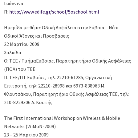
Ιωάννινα
Π:
http://www.edife.gr/school/5oschool.html
Ημερίδα με θέμα: Οδική Ασφάλεια στην Εύβοια – Νέοι
Οδικοί Άξονες και Προσβάσεις
22 Μαρτίου 2009
Χαλκίδα
Ο: ΤΕΕ / ΤμήμαΕυβοίας, Παρατηρητήριο Οδικής Ασφάλειας
(ΠΟΑ) του ΤΕΕ
Π: ΤΕΕ/ΠΤ Ευβοίας, τηλ: 22210-61285, Οργανωτική
Επιτροπή, τηλ: 22210-28998 και 6973-838963 Μ.
Φλουτσάκου, Παρατηρητήριο Οδικής Ασφάλειας ΤΕΕ, τηλ:
210-8229306 Α. Καστής
The First International Workshop on Wireless & Mobile
Networks (WiMoN-2009)
23 – 25 Μαρτίου 2009