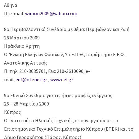
Αθήνα
Π: e-mail:
wimon2009@yahoo.com
8ο Περιβαλλοντικό Συνέδριο με θέμα: Περιβάλλον και Ζωή
26 Μαρτίου 2009
Ηράκλειο Κρήτη
Ο: Ένωση Ελλήνων Φυσικών, Υπ.Ε.Π.Θ., παράρτημα Ε.Ε.Φ.
Ανατολικής Αττικής
Π: τηλ: 210-3635701, Fax: 210-3610690, e-
mail:
eef@otenet.gr
,
www.eef.gr
9ο Εθνικό Συνέδριο για τις ήπιες μορφές ενέργειας
26 – 28 Μαρτίου 2009
Κύπρος
Ο: Ινστιτούτο Ηλιακής Τεχνικής, σε συνεργασία με το
Επιστημονικό Τεχνικό Επιμελητήριο Κύπρου (ΕΤΕΚ) και το
Δήμο Γεροσκήπου (Πάφος, Κύπρος)