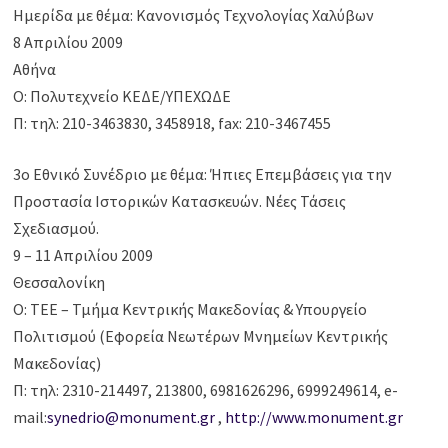
Ημερίδα με θέμα: Κανονισμός Τεχνολογίας Χαλύβων
8 Απριλίου 2009
Αθήνα
Ο: Πολυτεχνείο ΚΕΔΕ/ΥΠΕΧΩΔΕ
Π: τηλ: 210-3463830, 3458918, fax: 210-3467455
3ο Εθνικό Συνέδριο με θέμα: Ήπιες Επεμβάσεις για την
Προστασία Ιστορικών Κατασκευών. Νέες Τάσεις
Σχεδιασμού.
9 – 11 Απριλίου 2009
Θεσσαλονίκη
Ο: ΤΕΕ – Τμήμα Κεντρικής Μακεδονίας & Υπουργείο
Πολιτισμού (Εφορεία Νεωτέρων Μνημείων Κεντρικής
Μακεδονίας)
Π: τηλ: 2310-214497, 213800, 6981626296, 6999249614, e-
mail:
synedrio@monument.gr
,
http://www.monument.gr