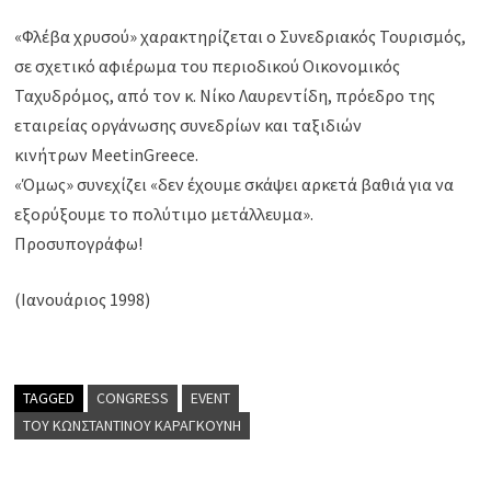
«Φλέβα χρυσού» χαρακτηρίζεται ο Συνεδριακός Τουρισμός,
σε σχετικό αφιέρωμα του περιοδικού Οικονομικός
Ταχυδρόμος, από τον κ. Νίκο Λαυρεντίδη, πρόεδρο της
εταιρείας οργάνωσης συνεδρίων και ταξιδιών
κινήτρων MeetinGreece.
«Όμως» συνεχίζει «δεν έχουμε σκάψει αρκετά βαθιά για να
εξορύξουμε το πολύτιμο μετάλλευμα».
Προσυπογράφω!
(Ιανουάριος 1998)
TAGGED
CONGRESS
EVENT
ΤΟΥ ΚΩΝΣΤΑΝΤΊΝΟΥ ΚΑΡΑΓΚΟΎΝΗ