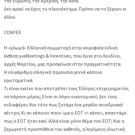
την Ευρώπη, την Αμερική, την Ασία.
Δεν αρκεί να έχεις το πλεονέκτημα. Πρέπει να το ξέρουν κι
άλλοι.
CONFEX
Η «χλωμή» Ελληνική συμμετοχή στην κορυφαία ειδική
έκθεση γιαMeetings & Incentives, που έγινε στο Λονδίνο,
αρχές Μαρτίου, μας προσγείωσε στην πραγματικότητα.
Η ολιγάριθμη ελληνική παρουσία γεννά κάποια
ερωτηματικά.
Τι είναι εκείνο που αποτρέπει τους Έλληνες επιχειρηματίες
να πάρουν μέρος; Είναι οι λόγοι οικονομικοί; Δεν τους
ενδιαφέρει; Και τότε πως ζητάμε ένα μεγάλο συνεδριακό
κέντρο; Κι αν κάποιοι πουν «μα ο ΕΟΤ τι κάνει», απαντάμε
πως ο ΕΟΤ ήταν εκεί. Αλλά είναι μόνο θέμα του ΕΟΤ; Και η
ξεχωριστή προσπάθεια του καθενός, η λεγόμενη ιδιωτική