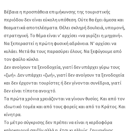
Βέβαια η προσπάθεια επιμήκυνσης της τουριστικής
περιόδου δεν είναι εύκολη υπόθεση. Ούτε θα έχει άμεσα και
θεαματικά αποτελέσματα. Θέλει σκληρή δουλειά, υπομονή,
στρατηγική. Το θέμα είναι ν’ αρχίσει «να γυρίζει η μηχανή».
Να ξεπεραστεί η πρώτη φυσική αδράνεια. Ν’ αρχίσει να
κυλάει. Μετά θα τους παρασύρει όλους. Να ξεφύγουμε από
τον φαύλο κύκλο.
Δεν ανοίγουν τα ξενοδοχεία, γιατί δεν υπάρχει γύρω τους
«ζωή». Δεν υπάρχει «ζωή», γιατί δεν ανοίγουν τα ξενοδοχεία
και δεν έρχονται τουρίστες ή δεν γίνονται συνέδρια, γιατί
δεν είναι τίποτα ανοιχτό.
Τα πρώτα χρόνια χρειάζονται να γίνουν θυσίες. Και από τον
ιδιωτικό τομέα και από τους φορείς και από το Κράτος. Και
κίνητρα.
Το μέτρο σύγκρισης δεν πρέπει να είναι η κερδοφόρα
καλοκαιρινή σαιζόν αλλά η, έτσι κι αλλιώς, ζημιογόνος