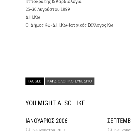
Ιπποκράτης & Καρδιολογία
25-30 Αυγούστου 1999
Δ.Ι.Ι.Κω
Ο: Δήμος Κω-Δ.Ι.Ι.Κω-Ιατρικός Σύλλογος Κω
TAGGED
ΚΑΡΔΙΟΛΟΓΙΚΌ ΣΥΝΈΔΡΙΟ
YOU MIGHT ALSO LIKE
ΙΑΝΟΥΑΡΙΟΣ 2006
ΣΕΠΤΕΜΒ
6 Αυγούστου, 2013
6 Αυγούσ