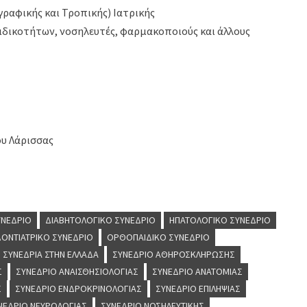
γραφικής και Τροπικής) Ιατρικής
ειδικοτήτων, νοσηλευτές, φαρμακοποιούς και άλλους
ου Λάρισσας
ΥΝΈΔΡΙΟ
ΔΙΑΒΗΤΟΛΟΓΙΚΌ ΣΥΝΈΔΡΙΟ
ΗΠΑΤΟΛΟΓΙΚΌ ΣΥΝΈΔΡΙΟ
ΟΝΤΙΑΤΡΙΚΌ ΣΥΝΈΔΡΙΟ
ΟΡΘΟΠΑΙΔΙΚΌ ΣΥΝΈΔΡΙΟ
ΣΥΝΈΔΡΙΑ ΣΤΗΝ ΕΛΛΆΔΑ
ΣΥΝΈΔΡΙΟ ΑΘΗΡΟΣΚΛΉΡΩΣΗΣ
Σ
ΣΥΝΈΔΡΙΟ ΑΝΑΙΣΘΗΣΙΟΛΟΓΊΑΣ
ΣΥΝΈΔΡΙΟ ΑΝΑΤΟΜΊΑΣ
Σ
ΣΥΝΈΔΡΙΟ ΕΝΔΡΟΚΡΙΝΟΛΟΓΊΑΣ
ΣΥΝΈΔΡΙΟ ΕΠΙΛΗΨΊΑΣ
ΝΈΔΡΙΟ ΝΕΥΡΟΛΟΓΊΑΣ
ΣΥΝΈΔΡΙΟ ΝΟΣΗΛΕΥΤΙΚΉΣ