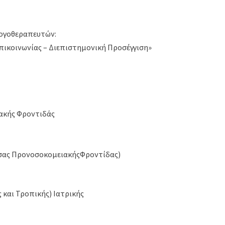
Λογοθεραπευτών:
επικοινωνίας – Διεπιστημονική Προσέγγιση»
ακής Φροντιδάς
ουσας ΠρονοσοκομειακήςΦροντίδας)
 και Τροπικής) Ιατρικής