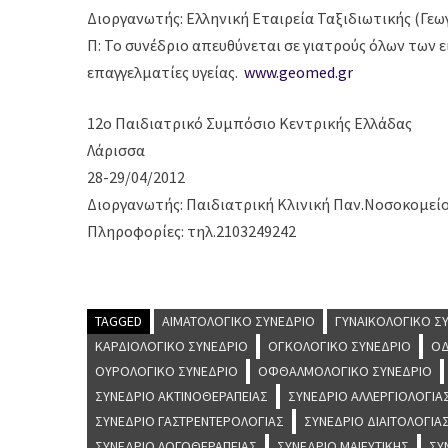
Διοργανωτής: Ελληνική Εταιρεία Ταξιδιωτικής (Γεω
Π: Το συνέδριο απευθύνεται σε γιατρούς όλων των 
επαγγελματίες υγείας.
www.geomed.gr
12ο Παιδιατρικό Συμπόσιο Κεντρικής Ελλάδας
Λάρισσα
28-29/04/2012
Διοργανωτής: Παιδιατρική Κλινική Παν.Νοσοκομεί
Πληροφορίες: τηλ.2103249242
TAGGED
ΑΙΜΑΤΟΛΟΓΙΚΌ ΣΥΝΈΔΡΙΟ
ΓΥΝΑΙΚΟΛΟΓΙΚΌ Σ
ΚΑΡΔΙΟΛΟΓΙΚΌ ΣΥΝΈΔΡΙΟ
ΟΓΚΟΛΟΓΙΚΌ ΣΥΝΈΔΡΙΟ
ΟΔ
ΟΥΡΟΛΟΓΙΚΌ ΣΥΝΈΔΡΙΟ
ΟΦΘΑΛΜΟΛΟΓΙΚΌ ΣΥΝΈΔΡΙΟ
ΣΥΝΈΔΡΙΟ ΑΚΤΙΝΟΘΕΡΑΠΕΊΑΣ
ΣΥΝΈΔΡΙΟ ΑΛΛΕΡΓΙΟΛΟΓΊΑ
ΣΥΝΈΔΡΙΟ ΓΑΣΤΡΕΝΤΕΡΟΛΟΓΊΑΣ
ΣΥΝΈΔΡΙΟ ΔΙΑΙΤΟΛΟΓΊΑ
ΣΥΝΈΔΡΙΟ ΛΟΓΟΘΕΡΑΠΕΊΑΣ
ΣΥΝΈΔΡΙΟ ΜΑΙΕΥΤΙΚΉΣ
ΣΥ