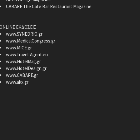
CABARE The Cafe Bar Restaurant Magazine
ONLINE ΕΚΔΟΣΕΙΣ
www.SYNEDRIO.gr
www.MedicalCongress.gr
www.MICE.gr
www.Travel-Agent.eu
www.HotelMag.gr
www.HotelDesign.gr
www.CABARE.gr
www.akx.gr