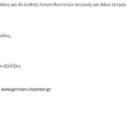
άδος και 4ο Διεθνές Forum Φοιτητών Ιατρικής και Νέων Ιατρών
λάδος,
ι εξελίξεις
e
www.german-chamber.gr