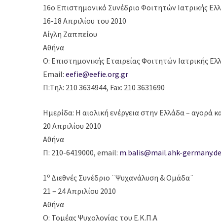
16ο Επιστημονικό Συνέδριο Φoιτητών Ιατρικής Ελλ
16-18 Απριλίου του 2010
Αίγλη Ζαππείου
Αθήνα
Ο: Επιστημονικής Εταιρείας Φοιτητών Ιατρικής Ελ
Email:
eefie@eefie.org.gr
Π:Τηλ: 210 3634944, Fax: 210 3631690
Ημερίδα: Η αιολική ενέργεια στην Ελλάδα – αγορά κα
20 Απριλίου 2010
Αθήνα
Π: 210-6419000, email:
m.balis@mail.ahk-germany.d
ο
1
Διεθνές Συνέδριο ¨Ψυχανάλυση & Ομάδα¨
21 – 24 Απριλίου 2010
Αθήνα
Ο: Τομέας Ψυχολογίας του Ε.Κ.Π.Α