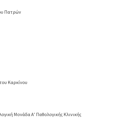
ίου Πατρών
του Καρκίνου
λογική Μονάδα Α’ Παθολογικής Κλινικής