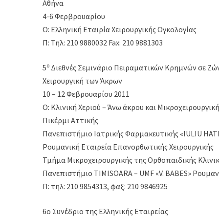
Αθήνα
4-6 Φερβρουαρίου
Ο: Ελληνική Εταιρία Χειρουργικής Ογκολογίας
Π: Τηλ: 210 9880032 Fax: 210 9881303
o
5
Διεθνές Σεμινάριο Πειραματικών Κρημνών σε Ζών
Χειρουργική των Άκρων
10 – 12 Φεβρουαρίου 2011
Ο: Κλινική Χεριού – Άνω άκρου και Μικροχειρουργι
Πικέρμι Αττικής
Πανεπιστήμιο Ιατρικής Φαρμακευτικής «ΙULIU HAT
Ρουμανική Εταιρεία Επανορθωτικής Χειρουργικής
Τμήμα Μικροχειρουργικής της Ορθοπαιδικής Κλινικ
Πανεπιστήμιο TIMISOARA – UMF «V. BABES» Ρουμαν
Π: τηλ: 210 9854313, φαξ: 210 9846925
6ο Συνέδριο της Ελληνικής Εταιρείας