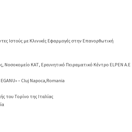
τες Ιστούς με Κλινικές Εφαρμογές στην Επανορθωτική
κής, Νοσοκομείο ΚΑΤ, Ερευνητικό Πειραματικό Κέντρο ELPEN Α.Ε
IEGANU» – Cluj Napoca,Romania
ής του Τορίνο της Ιταλίας
ία