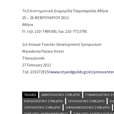
7η Επιστημονική Διημερίδα Παχυσαρκίας Αθήνα
25 – 26 ΦΕΒΡΟΥΑΡΙΟΥ 2011
Αθήνα
Π: τηλ: 210-7499300, fax: 210-7713795
1st Annual Teacher Development Symposium
Macedonia Palace Hotel
Thessaloniki
27 February 2011
Τηλ. 2103729150
www.cityandguilds.gr/el/presscent
TAGGED
ΑΙΜΑΤΟΛΟΓΙΚΌ ΣΥΝΈΔΡΙΟ
ΓΥΝΑΙΚΟΛΟΓΙΚΌ Σ
ΚΑΡΔΙΟΛΟΓΙΚΌ ΣΥΝΈΔΡΙΟ
ΟΓΚΟΛΟΓΙΚΌ ΣΥΝΈΔΡΙΟ
ΟΔ
ΟΥΡΟΛΟΓΙΚΌ ΣΥΝΈΔΡΙΟ
ΟΦΘΑΛΜΟΛΟΓΙΚΌ ΣΥΝΈΔΡΙΟ
ΣΥΝΈΔΡΙΟ ΑΚΤΙΝΟΘΕΡΑΠΕΊΑΣ
ΣΥΝΈΔΡΙΟ ΑΛΛΕΡΓΙΟΛΟΓΊΑ