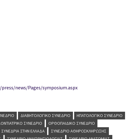
er/press/news/Pages/symposium.aspx
ΥΝΈΔΡΙΟ
ΔΙΑΒΗΤΟΛΟΓΙΚΌ ΣΥΝΈΔΡΙΟ
ΗΠΑΤΟΛΟΓΙΚΌ ΣΥΝΈΔΡΙΟ
ΟΝΤΙΑΤΡΙΚΌ ΣΥΝΈΔΡΙΟ
ΟΡΘΟΠΑΙΔΙΚΌ ΣΥΝΈΔΡΙΟ
ΣΥΝΈΔΡΙΑ ΣΤΗΝ ΕΛΛΆΔΑ
ΣΥΝΈΔΡΙΟ ΑΘΗΡΟΣΚΛΉΡΩΣΗΣ
Σ
ΣΥΝΈΔΡΙΟ ΑΝΑΙΣΘΗΣΙΟΛΟΓΊΑΣ
ΣΥΝΈΔΡΙΟ ΑΝΑΤΟΜΊΑΣ