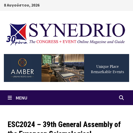
Skip
8 Αυγούστου, 2026
to
content
MENU
ESC2024 – 39th General Assembly of