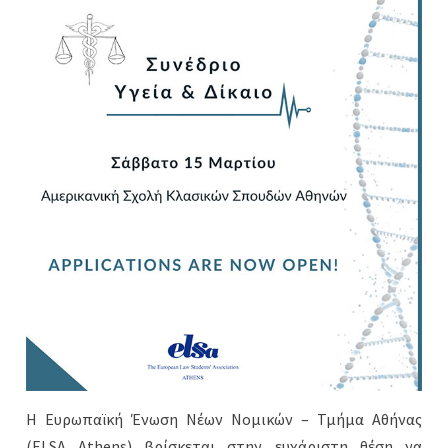
Η Ευρωπαϊκή Ένωση Νέων Νομικών – Τμήμα Αθήνας
(ELSA Athens) βρίσκεται στην ευχάριστη θέση να