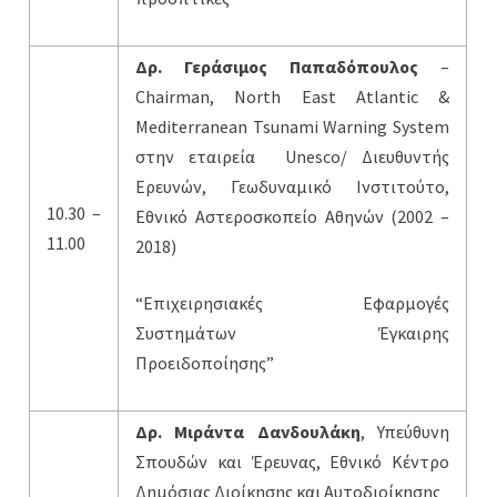
Δρ. Γεράσιμος Παπαδόπουλος
–
Chairman, North East Atlantic &
Mediterranean Tsunami Warning System
στην εταιρεία Unesco/ Διευθυντής
Ερευνών, Γεωδυναμικό Ινστιτούτο,
10.30 –
Εθνικό Αστεροσκοπείο Αθηνών (2002 –
11.00
2018)
“Eπιχειρησιακές Εφαρμογές
Συστημάτων Έγκαιρης
Προειδοποίησης”
Δρ. Μιράντα Δανδουλάκη
, Υπεύθυνη
Σπουδών και Έρευνας, Εθνικό Κέντρο
Δημόσιας Διοίκησης και Αυτοδιοίκησης