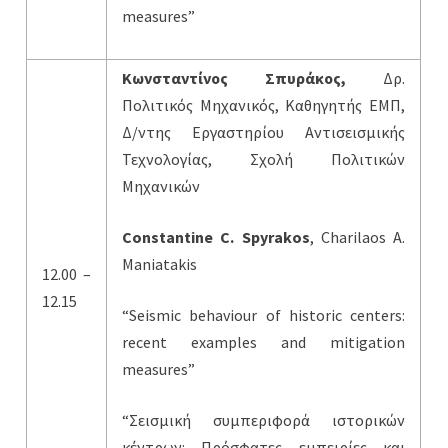
measures”
Κωνσταντίνος Σπυράκος,
Δρ.
Πολιτικός Μηχανικός, Καθηγητής ΕΜΠ,
Δ/ντης Εργαστηρίου Αντισεισμικής
Τεχνολογίας, Σχολή Πολιτικών
Μηχανικών
Constantine C. Spyrakos
, Charilaos A.
Maniatakis
12.00 –
12.15
“Seismic behaviour of historic centers:
recent examples and mitigation
measures”
“Σεισμική συμπεριφορά ιστορικών
κέντρων: Πρόσφατες εμπειρίες και