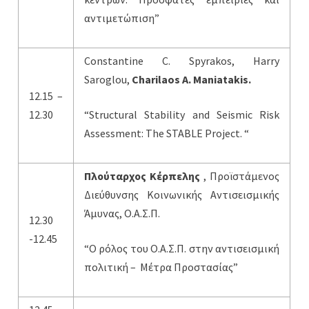
αντιμετώπιση”
Constantine C. Spyrakos, Harry
Saroglou,
Charilaos A. Maniatakis.
12.15 –
12.30
“Structural Stability and Seismic Risk
Assessment: The STABLE Project. “
Πλούταρχος Κέρπελης
, Προϊστάμενος
Διεύθυνσης Κοινωνικής Αντισεισμικής
Άμυνας, Ο.Α.Σ.Π.
12.30
-12.45
“Ο ρόλος του Ο.Α.Σ.Π. στην αντισεισμική
πολιτική – Μέτρα Προστασίας”