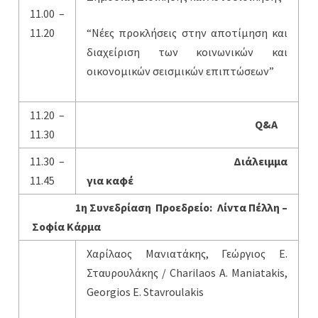
11.00 –
11.20
“Νέες προκλήσεις στην αποτίμηση και
διαχείριση των κοινωνικών και
οικονομικών σεισμικών επιπτώσεων”
11.20 –
Q&A
11.30
11.30 –
Διάλειμμα
11.45
για καφέ
1η Συνεδρίαση Προεδρείο: Λίντα Πέλλη –
Σοφία Κάρμα
Χαρίλαος Μανιατάκης, Γεώργιος Ε.
Σταυρουλάκης / Charilaos A. Maniatakis,
Georgios E. Stavroulakis