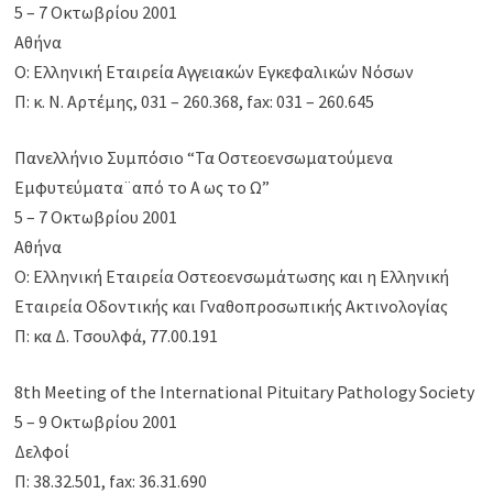
5 – 7 Οκτωβρίου 2001
Αθήνα
Ο: Ελληνική Εταιρεία Αγγειακών Εγκεφαλικών Νόσων
Π: κ. Ν. Αρτέμης, 031 – 260.368, fax: 031 – 260.645
Πανελλήνιο Συμπόσιο “Τα Οστεοενσωματούμενα
Εμφυτεύματα¨από το Α ως το Ω”
5 – 7 Οκτωβρίου 2001
Αθήνα
Ο: Ελληνική Εταιρεία Οστεοενσωμάτωσης και η Ελληνική
Εταιρεία Οδοντικής και Γναθοπροσωπικής Ακτινολογίας
Π: κα Δ. Τσουλφά, 77.00.191
8th Meeting of the International Pituitary Pathology Society
5 – 9 Οκτωβρίου 2001
Δελφοί
Π: 38.32.501, fax: 36.31.690