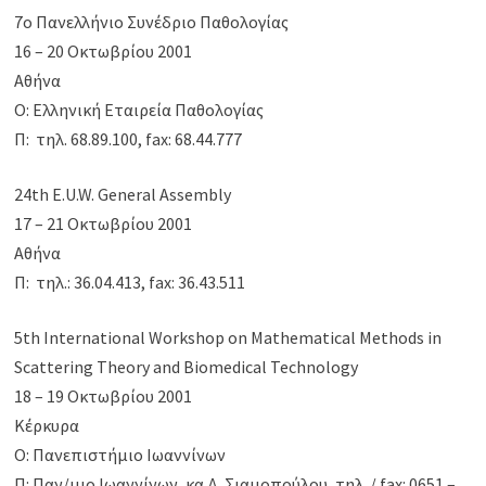
7ο Πανελλήνιο Συνέδριο Παθολογίας
16 – 20 Οκτωβρίου 2001
Αθήνα
Ο: Ελληνική Εταιρεία Παθολογίας
Π: τηλ. 68.89.100, fax: 68.44.777
24th E.U.W. General Assembly
17 – 21 Οκτωβρίου 2001
Αθήνα
Π: τηλ.: 36.04.413, fax: 36.43.511
5th International Workshop on Mathematical Methods in
Scattering Theory and Biomedical Technology
18 – 19 Οκτωβρίου 2001
Κέρκυρα
Ο: Πανεπιστήμιο Ιωαννίνων
Π: Παν/μιο Ιωαννίνων, κα Δ. Σιαμοπούλου, τηλ. / fax: 0651 –