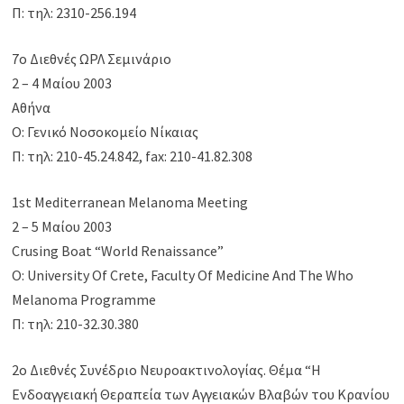
Π: τηλ: 2310-256.194
7ο Διεθνές ΩΡΛ Σεμινάριο
2 – 4 Μαίου 2003
Αθήνα
Ο: Γενικό Νοσοκομείο Νίκαιας
Π: τηλ: 210-45.24.842, fax: 210-41.82.308
1st Mediterranean Melanoma Meeting
2 – 5 Μαίου 2003
Crusing Boat “World Renaissance”
Ο: University Of Crete, Faculty Of Medicine And The Who
Melanoma Programme
Π: τηλ: 210-32.30.380
2ο Διεθνές Συνέδριο Νευροακτινολογίας. Θέμα “Η
Ενδοαγγειακή Θεραπεία των Αγγειακών Βλαβών του Κρανίου