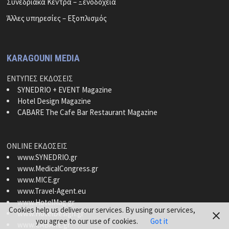
Συνεδριακά Κέντρα – Ξενοδοχεία
Άλλες υπηρεσίες – Εξοπλισμός
KARAGOUNI MEDIA
ΕΝΤΥΠΕΣ ΕΚΔΟΣΕΙΣ
SYNEDRIO + EVENT Magazine
Hotel Design Magazine
CABARE The Cafe Bar Restaurant Magazine
ONLINE ΕΚΔΟΣΕΙΣ
www.SYNEDRIO.gr
www.MedicalCongress.gr
www.MICE.gr
www.Travel-Agent.eu
www.HotelMag.gr
Cookies help us deliver our services. By using our services,
www.HotelDesign.gr
you agree to our use of cookies.
Got it
www.CABARE.gr