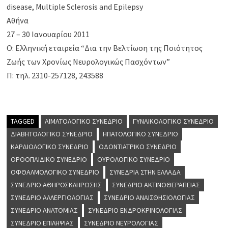
disease, Multiple Sclerosis and Epilepsy
Αθήνα
27 – 30 Ιανουαρίου 2011
Ο: Ελληνική εταιρεία “Δια την Βελτίωση της Ποιότητος
Ζωής των Χρονίως Νευρολογικώς Πασχόντων”
Π: τηλ. 2310-257128, 243588
TAGGED
ΑΙΜΑΤΟΛΟΓΙΚΌ ΣΥΝΈΔΡΙΟ
ΓΥΝΑΙΚΟΛΟΓΙΚΌ ΣΥΝΈΔΡΙΟ
ΔΙΑΒΗΤΟΛΟΓΙΚΌ ΣΥΝΈΔΡΙΟ
ΗΠΑΤΟΛΟΓΙΚΌ ΣΥΝΈΔΡΙΟ
ΚΑΡΔΙΟΛΟΓΙΚΌ ΣΥΝΈΔΡΙΟ
ΟΔΟΝΤΙΑΤΡΙΚΌ ΣΥΝΈΔΡΙΟ
ΟΡΘΟΠΑΙΔΙΚΌ ΣΥΝΈΔΡΙΟ
ΟΥΡΟΛΟΓΙΚΌ ΣΥΝΈΔΡΙΟ
ΟΦΘΑΛΜΟΛΟΓΙΚΌ ΣΥΝΈΔΡΙΟ
ΣΥΝΈΔΡΙΑ ΣΤΗΝ ΕΛΛΆΔΑ
ΣΥΝΈΔΡΙΟ ΑΘΗΡΟΣΚΛΉΡΩΣΗΣ
ΣΥΝΈΔΡΙΟ ΑΚΤΙΝΟΘΕΡΑΠΕΊΑΣ
ΣΥΝΈΔΡΙΟ ΑΛΛΕΡΓΙΟΛΟΓΊΑΣ
ΣΥΝΈΔΡΙΟ ΑΝΑΙΣΘΗΣΙΟΛΟΓΊΑΣ
ΣΥΝΈΔΡΙΟ ΑΝΑΤΟΜΊΑΣ
ΣΥΝΈΔΡΙΟ ΕΝΔΡΟΚΡΙΝΟΛΟΓΊΑΣ
ΣΥΝΈΔΡΙΟ ΕΠΙΛΗΨΊΑΣ
ΣΥΝΈΔΡΙΟ ΝΕΥΡΟΛΟΓΊΑΣ