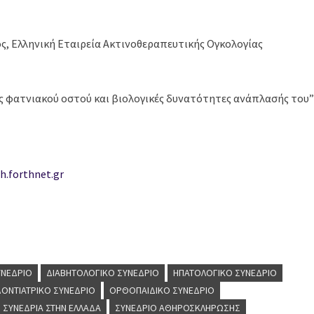
ς, Ελληνική Εταιρεία Ακτινοθεραπευτικής Ογκολογίας
 φατνιακού οστού και βιολογικές δυνατότητες ανάπλασής του”
h.forthnet.gr
ΥΝΈΔΡΙΟ
ΔΙΑΒΗΤΟΛΟΓΙΚΌ ΣΥΝΈΔΡΙΟ
ΗΠΑΤΟΛΟΓΙΚΌ ΣΥΝΈΔΡΙΟ
ΟΝΤΙΑΤΡΙΚΌ ΣΥΝΈΔΡΙΟ
ΟΡΘΟΠΑΙΔΙΚΌ ΣΥΝΈΔΡΙΟ
ΣΥΝΈΔΡΙΑ ΣΤΗΝ ΕΛΛΆΔΑ
ΣΥΝΈΔΡΙΟ ΑΘΗΡΟΣΚΛΉΡΩΣΗΣ