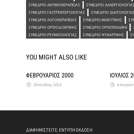
ΣΥΝΈΔΡΙΟ ΑΚΤΙΝΟΘΕΡΑΠΕΊΑΣ
ΣΥΝΈΔΡΙΟ ΑΛΛΕΡΓΙΟΛΟΓΊΑ
ΣΥΝΈΔΡΙΟ ΓΑΣΤΡΕΝΤΕΡΟΛΟΓΊΑΣ
ΣΥΝΈΔΡΙΟ ΔΙΑΙΤΟΛΟΓΊΑ
ΣΥΝΈΔΡΙΟ ΛΟΓΟΘΕΡΑΠΕΊΑΣ
ΣΥΝΈΔΡΙΟ ΜΑΙΕΥΤΙΚΉΣ
ΣΥ
ΣΥΝΈΔΡΙΟ ΟΡΘΟΔΟΝΤΙΚΉΣ
ΣΥΝΈΔΡΙΟ ΟΡΘΟΠΑΙΔΙΚΉ
ΣΥΝΈΔΡΙΟ ΡΕΥΜΑΤΟΛΟΓΊΑΣ
ΣΥΝΈΔΡΙΟ ΨΥΧΙΑΤΡΙΚΉΣ
Σ
YOU MIGHT ALSO LIKE
ΦΕΒΡΟΥΑΡΙΟΣ 2000
ΙΟΥΛΙΟΣ 
29 Ιουλίου, 2013
6 Αυγούσ
ΔΙΑΦΗΜΙΣΤΕΙΤΕ: ΕΝΤΥΠΗ ΕΚΔΟΣΗ