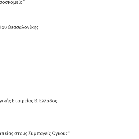
οσοσκομείο”
είου Θεσσαλονίκης
ικής Εταιρείας Β. Ελλάδος
απείας στους Συμπαγείς Όγκους”